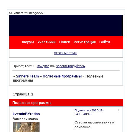
>>Sinners™Lineage2<<
Форум
Участники
Поиск
Регистрация
Войти
Активные темы
Привет, Гость!
Войдите
или
зарегистрируйтесь
.
»
Sinners Team
»
Полезные программы
»
Полезные
программы
Страница:
1
Полезные программы
1
Поделиться
2010-11-
kventinBYratino
24 18:48:48
Администратор
Ссылка на скачивание и
описание