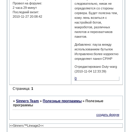
Провел на форуме:
следовательно, никак не
2 часа 29 минут
определяется со стороны
Последний визит:
сервера. Будет полезна тем,
2010-11-27 20:08:42
кому лень возиться с
настройкой ботов,
макроботов, различных
пилотов и перехватчиков
пакетов.
Добавлено: пауза между
использованием бутылок
Исправлено:более корректно
определяет панел CP/HP
Отредактировано Duty-warg
(2010-11-04 12:33:39)
0
Страница:
1
»
Sinners Team
»
Полезные программы
»
Полезные
программы
создать форум
>>Sinners™Lineage2<<