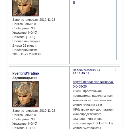
0
Зарегистрирован
: 2010-11-23
Приглашений:
0
Сообщений:
33
Уважение:
[+0/-0]
Позитив:
[+0/-0]
Провел на форуме:
2 часа 29 минут
Последний визит:
2010-11-27 20:08:42
2
Поделиться
2010-11-
kventinBYratino
24 18:49:41
Администратор
http://funcheat.clan.su/load/0-
0-0-38-20
Очень простенькая
программка, рассчитанная
только на автоматическое
использование CPи
HPбутылок при достижении
Зарегистрирован
: 2010-11-23
ими определенного
Приглашений:
0
значения, что очень
Сообщений:
33
помогает при ПВП и ПК. Не
Уважение:
[+0/-0]
использует пакеты,
Позитив:
[+0/-0]