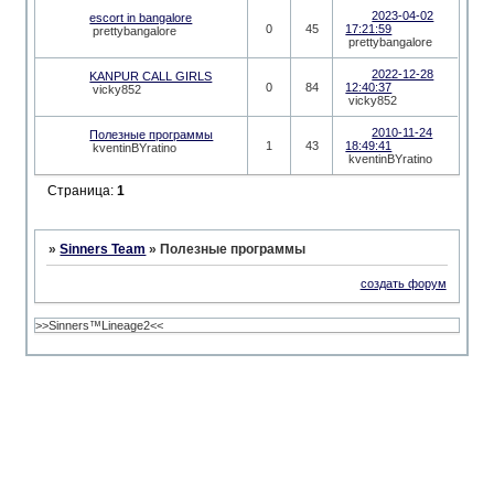
2023-04-02
escort in bangalore
0
45
17:21:59
prettybangalore
prettybangalore
2022-12-28
KANPUR CALL GIRLS
0
84
12:40:37
vicky852
vicky852
2010-11-24
Полезные программы
1
43
18:49:41
kventinBYratino
kventinBYratino
Страница:
1
»
Sinners Team
»
Полезные программы
создать форум
>>Sinners™Lineage2<<