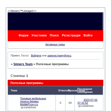
>>Sinners™Lineage2<<
Форум
Участники
Поиск
Регистрация
Войти
Активные темы
Привет, Гость!
Войдите
или
зарегистрируйтесь
.
»
Sinners Team
»
Полезные программы
Страница:
1
Полезные программы
Последнее
Тема
Ответов
Просмотров
сообщение
Топовые мобильные
2023-07-02
прокси фермы
0
69
07:31:52
MobileProxy.ru
qczandzkwn
qczandzkwn