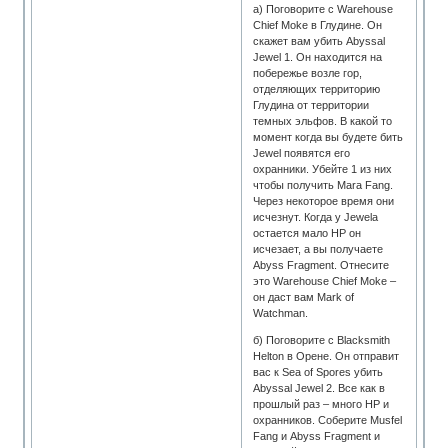
а) Поговорите с Warehouse
Chief Moke в Глудине. Он
скажет вам убить Abyssal
Jewel 1. Он находится на
побережье возле гор,
отделяющих территорию
Глудина от территории
темных эльфов. В какой то
момент когда вы будете бить
Jewel появятся его
охранники. Убейте 1 из них
чтобы получить Mara Fang.
Через некоторое время они
исчезнут. Когда у Jewela
остается мало HP он
исчезает, а вы получаете
Abyss Fragment. Отнесите
это Warehouse Chief Moke –
он даст вам Mark of
Watchman.
б) Поговорите с Blacksmith
Helton в Орене. Он отправит
вас к Sea of Spores убить
Abyssal Jewel 2. Все как в
прошлый раз – много HP и
охранников. Соберите Musfel
Fang и Abyss Fragment и