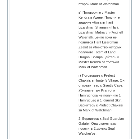
второй Mark of Watchman.
в) Поговорите с Master
Kendra в Адене. Получите
задание убивать Harit
Lizardman Shaman и Harit
Lizardman Matriarch (Anghell
Waterfall). Бейте пока не
появятся Harit Lizardman
Zealot за убийство которых
получите Totem of Land
Dragon. Возвращайтесь к
Master Kendra за третьим
Mark of Watchman.
г) Поговорите с Prefect
Chakiris в Hunter’s Village. Он
отправит вас к Giant’s Cave.
Убивайте там Kranrot и
Hamrut пока не получите 1
Hamrut Leg и 1 Kranrot Skin.
Вернитесь к Prefect Chakiris
за Mark of Watchman.
2. Вернитесь к Seal Guardian
Gabriel. Она скажет вам
посетить 2 других Seal
Watcher’ов.