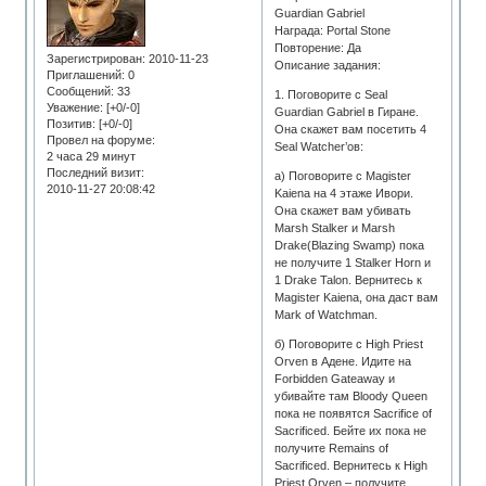
Guardian Gabriel
Награда: Portal Stone
Повторение: Да
Зарегистрирован
: 2010-11-23
Описание задания:
Приглашений:
0
Сообщений:
33
1. Поговорите с Seal
Уважение:
[+0/-0]
Guardian Gabriel в Гиране.
Позитив:
[+0/-0]
Она скажет вам посетить 4
Провел на форуме:
Seal Watcher’ов:
2 часа 29 минут
Последний визит:
а) Поговорите с Magister
2010-11-27 20:08:42
Kaiena на 4 этаже Ивори.
Она скажет вам убивать
Marsh Stalker и Marsh
Drake(Blazing Swamp) пока
не получите 1 Stalker Horn и
1 Drake Talon. Вернитесь к
Magister Kaiena, она даст вам
Mark of Watchman.
б) Поговорите с High Priest
Orven в Адене. Идите на
Forbidden Gateaway и
убивайте там Bloody Queen
пока не появятся Sacrifice of
Sacrificed. Бейте их пока не
получите Remains of
Sacrificed. Вернитесь к High
Priest Orven – получите