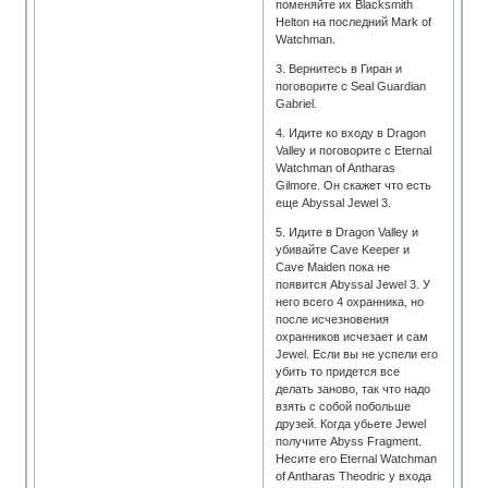
поменяйте их Blacksmith
Helton на последний Mark of
Watchman.
3. Вернитесь в Гиран и
поговорите с Seal Guardian
Gabriel.
4. Идите ко входу в Dragon
Valley и поговорите с Eternal
Watchman of Antharas
Gilmore. Он скажет что есть
еще Abyssal Jewel 3.
5. Идите в Dragon Valley и
убивайте Cave Keeper и
Cave Maiden пока не
появится Abyssal Jewel 3. У
него всего 4 охранника, но
после исчезновения
охранников исчезает и сам
Jewel. Если вы не успели его
убить то придется все
делать заново, так что надо
взять с собой побольше
друзей. Когда убьете Jewel
получите Abyss Fragment.
Несите его Eternal Watchman
of Antharas Theodric у входа