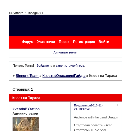
>>Sinners™Lineage2<<
Форум
Участники
Поиск
Регистрация
Войти
Активные темы
Привет, Гость!
Войдите
или
зарегистрируйтесь
.
»
Sinners Team
»
Квесты/Описания/Гайды
»
Квест на Тараса
Страница:
1
Квест на Тараса
1
Поделиться
2010-11-
kventinBYratino
24 18:45:49
Администратор
Audience with the Land Dragon
Стартовая область: Giran
Стартовый NPC: Seal