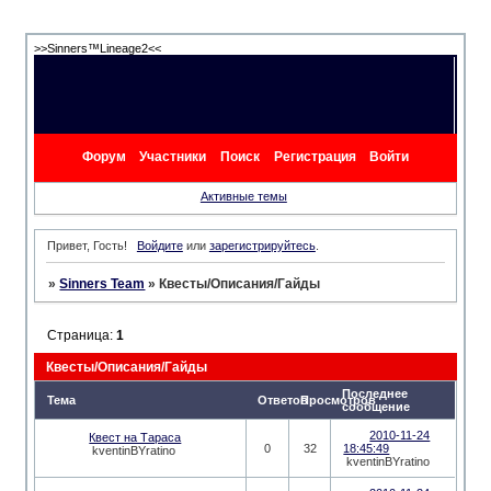
>>Sinners™Lineage2<<
Форум
Участники
Поиск
Регистрация
Войти
Активные темы
Привет, Гость!
Войдите
или
зарегистрируйтесь
.
»
Sinners Team
»
Квесты/Описания/Гайды
Страница:
1
Квесты/Описания/Гайды
Последнее
Тема
Ответов
Просмотров
сообщение
2010-11-24
Квест на Тараса
0
32
18:45:49
kventinBYratino
kventinBYratino