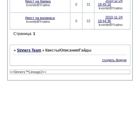
2010-11-24
Квест на баюма
0
31
18:45:18
kventinBYratino
kventinBYratino
2010-11-24
Квест на валакаса
0
22
18:44:36
kventinBYratino
kventinBYratino
Страница:
1
»
Sinners Team
»
Квесты/Описания/Гайды
создать форум
>>Sinners™Lineage2<<