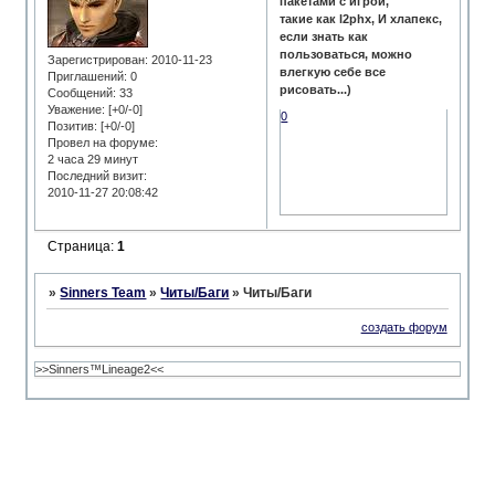
пакетами с игрой,
такие как l2phx, И хлапекс,
если знать как
пользоваться, можно
Зарегистрирован
: 2010-11-23
влегкую себе все
Приглашений:
0
рисовать...)
Сообщений:
33
Уважение:
[+0/-0]
0
Позитив:
[+0/-0]
Провел на форуме:
2 часа 29 минут
Последний визит:
2010-11-27 20:08:42
Страница:
1
»
Sinners Team
»
Читы/Баги
»
Читы/Баги
создать форум
>>Sinners™Lineage2<<