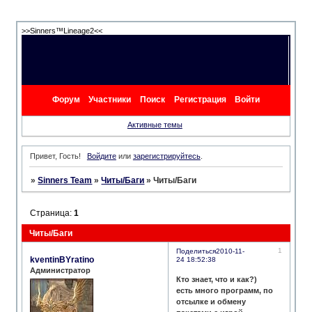
>>Sinners™Lineage2<<
Форум
Участники
Поиск
Регистрация
Войти
Активные темы
Привет, Гость!
Войдите
или
зарегистрируйтесь
.
»
Sinners Team
»
Читы/Баги
»
Читы/Баги
Страница:
1
Читы/Баги
1
Поделиться
2010-11-
kventinBYratino
24 18:52:38
Администратор
Кто знает, что и как?)
есть много программ, по
отсылке и обмену