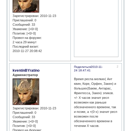
Зарегистрирован
: 2010-11-23
Приглашений:
0
Сообщений:
33
Уважение:
[+0/-0]
Позитив:
[+0/-0]
Провел на форуме:
2 часа 29 минут
Последний визит:
2010-11-27 20:08:42
2
Поделиться
2010-11-
kventinBYratino
24 18:47:41
Администратор
Время респа мелких( Ант
квин, Коре, Орфен, Закен) и
больших(Баюм, Антарас,
Фринтесса, Закен) эпиков.
+/- Х часов значит респ
возможен как раньше
обозначенного времени, так
Зарегистрирован
: 2010-11-23
и позже, а +(0-х) значит респ
Приглашений:
0
возможен после
Сообщений:
33
обозначенного времени в
Уважение:
[+0/-0]
течении Х часов.
Позитив:
[+0/-0]
Провел на форуме: