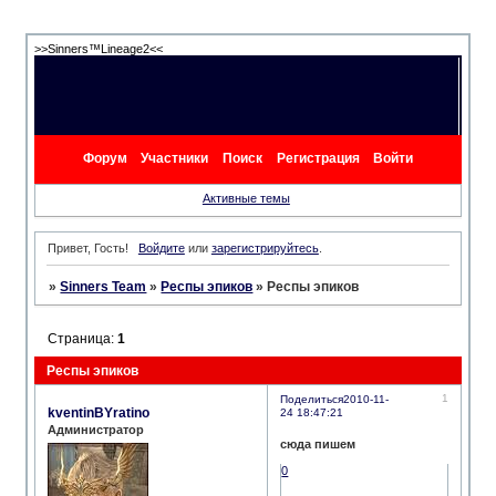
>>Sinners™Lineage2<<
Форум
Участники
Поиск
Регистрация
Войти
Активные темы
Привет, Гость!
Войдите
или
зарегистрируйтесь
.
»
Sinners Team
»
Респы эпиков
»
Респы эпиков
Страница:
1
Респы эпиков
1
Поделиться
2010-11-
kventinBYratino
24 18:47:21
Администратор
сюда пишем
0