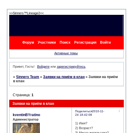
>>Sinners™Lineage2<<
Форум
Участники
Поиск
Регистрация
Войти
Активные темы
Привет, Гость!
Войдите
или
зарегистрируйтесь
.
»
Sinners Team
»
Заявки на приём в клан
»
Заявки на приём
в клан
Страница:
1
Заявки на приём в клан
1
Поделиться
2010-11-
kventinBYratino
24 18:42:08
Администратор
1) Имя?
2) Возраст?
3) Место жительства?