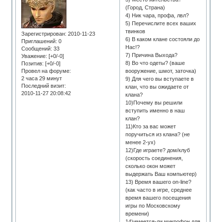
(Город, Страна)
4) Ник чара, профа, лвл?
5) Перечислите всех ваших
твинков
Зарегистрирован
: 2010-11-23
6) В каком клане состояли до
Приглашений:
0
Нас!?
Сообщений:
33
7) Причина Выхода?
Уважение:
[+0/-0]
8) Во что одеты? (ваше
Позитив:
[+0/-0]
Провел на форуме:
вооружение, шмот, заточка)
2 часа 29 минут
9) Для чего вы вступаете в
Последний визит:
клан, что вы ожидаете от
2010-11-27 20:08:42
клана?
10)Почему вы решили
вступить именно в наш
клан?
11)Кто за вас может
поручиться из клана? (не
менее 2-ух)
12)Где играете? дом/клуб
(скорость соединения,
сколько окон может
выдержать Ваш компьютер)
13) Время вашего on-line?
(как часто в игре, среднее
время вашего посещения
игры по Московскому
времени)
14)имеется-ли микрофон для