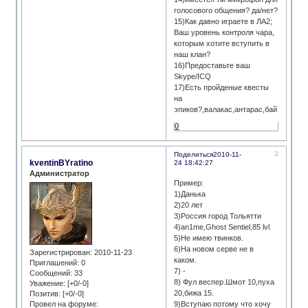
голосового общения? да/нет?
15)Как давно играете в ЛА2;
Ваш уровень контроля чара,
которым хотите вступить в
наш клан?
16)Предоставьте ваш
Skype/ICQ
17)Есть пройденые квесты
на
эпиков?,валакас,антарас,бай
0
2
Поделиться
2010-11-
kventinBYratino
24 18:42:27
Администратор
Пример:
1)Данька
2)20 лет
3)Россия город Тольятти
4)an1me,Ghost Sentiel,85 lvl.
5)Не имею твинков.
6)На новом серве не в
Зарегистрирован
: 2010-11-23
каком.
Приглашений:
0
7) -
Сообщений:
33
8) Фул веспер.Шмот 10,пуха
Уважение:
[+0/-0]
20,бижа 15.
Позитив:
[+0/-0]
Провел на форуме:
9)Вступаю потому что хочу