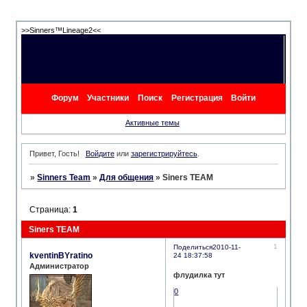
>>Sinners™Lineage2<<
Форум
Участники
Поиск
Регистрация
Войти
Активные темы
Привет, Гость!
Войдите
или
зарегистрируйтесь
.
»
Sinners Team
»
Для общения
»
Siners TEAM
Страница:
1
Siners TEAM
1
Поделиться
2010-11-
kventinBYratino
24 18:37:58
Администратор
флудилка тут
0